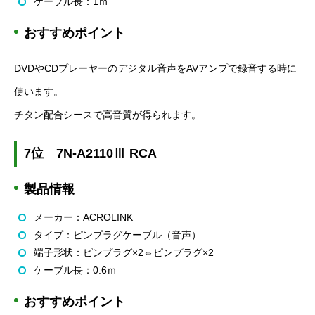
ケーブル長：
1
ｍ
おすすめポイント
DVD
や
CD
プレーヤーのデジタル音声を
AV
アンプで録音する時に
使います。
チタン配合シースで高音質が得られます。
7
位
7N-A2110
Ⅲ
RCA
製品情報
メーカー：
ACROLINK
タイプ：ピンプラグケーブル（音声）
端子形状：ピンプラグ×
2
⇔ピンプラグ×
2
ケーブル長：
0.6
ｍ
おすすめポイント