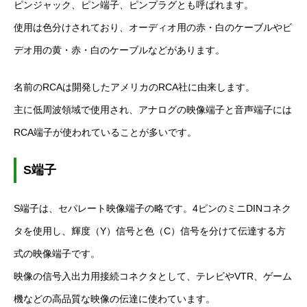
ピンジャック、ピン端子、ピンプラグとも呼ばれます。
使用は色分けされており、オーディオ用の赤・白のケーブルやビ
デオ用の黄・赤・白のケーブルなどがあります。
名前の
RCA
は開発したアメリカの
RCA
社に由来します。
主に低周波領域で使用され、アナログの映像端子と音声端子には
RCA
端子が使われていることが多いです。
S
端子
S
端子は、セパレート映像端子の略です。
4
ピンのミニ
DIN
コネク
タを使用し、輝度（
Y
）信号と色（
C
）信号を分けて伝達する方
式の映像端子です。
映像の信号入出力用接続コネクタとして、テレビや
VTR
、ゲーム
機などの高品質な映像の伝達に使わています。