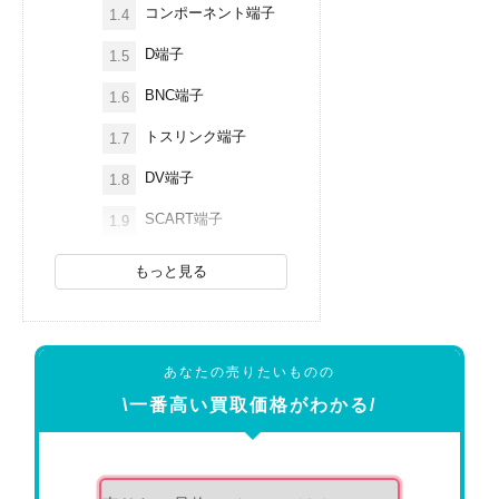
コンポーネント端子
1.4
D端子
1.5
BNC端子
1.6
トスリンク端子
1.7
DV端子
1.8
SCART端子
1.9
もっと見る
あなたの売りたいものの
\一番高い買取価格がわかる/