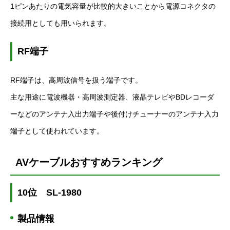
1
ピンあたりの電気容量が比較的大きいことから電源コネクタの
接続用としても用いられます。
RF
端子
RF
端子は、高周波信号を扱う端子です。
主な用途に電波機器・高周波測定器、液晶テレビや
BD
レコーダ
ーなどのアンテナ入出力端子や後付けチューナーのアンテナ入力
端子として使われています。
AV
ケーブルおすすめランキング
10
位
SL-1980
製品情報