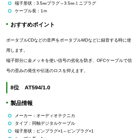
端子形状：
3.5
㎜プラグ⇔
3.5
㎜ミニプラグ
ケーブル長：
1
ｍ
おすすめポイント
ポータブル
CD
などの音声をポータブル
MD
などに録音する時に使
用します。
端子部分に金メッキを使い信号の劣化を防ぎ、
OFC
ケーブルで信
号の歪みの発生や伝送のロスを抑えます。
8
位
AT594/1.0
製品情報
メーカー：オーディオテクニカ
タイプ：同軸デジタルケーブル
端子形状：ピンプラグ×
1
⇔ピンプラグ×
1