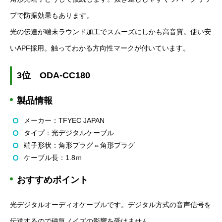
プで防振効果もあります。
光の伝達が端末ラウンド加工でスムーズにしかも高音質。使い安
い
APF
採用。触ってわかる方向性マークが付いています。
3
位
ODA-CC180
製品情報
メーカー：
TFYEC JAPAN
タイプ：光デジタルケーブル
端子形状：角形プラグ⇔角形プラグ
ケーブル長：
1.8
ｍ
おすすめポイント
光デジタルオーディオケーブルです。デジタル方式の音声信号を
伝送するので磁気ノイズの影響を受けません。