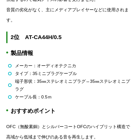
音質の劣化がなく、主にメディアプレイヤーなどに使用されま
す。
2
位
AT-CA44H/0.5
製品情報
メーカー：オーディオテクニカ
タイプ：
35
ミニプラグケーブル
端子形状：
35
㎜ステレオミニプラグ⇔
35
㎜ステレオミニプ
ラグ
ケーブル長：
0.5
ｍ
おすすめポイント
OFC
（無酸素銅）とシルバーコート
OFC
のハイブリット構造で
高域から低域まで伸びのある音を再生します。