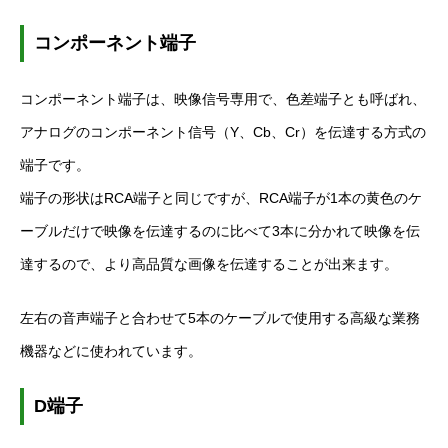
コンポーネント端子
コンポーネント端子は、映像信号専用で、色差端子とも呼ばれ、
アナログのコンポーネント信号（
Y
、
Cb
、
Cr
）を伝達する方式の
端子です。
端子の形状は
RCA
端子と同じですが、
RCA
端子が
1
本の黄色のケ
ーブルだけで映像を伝達するのに比べて
3
本に分かれて映像を伝
達するので、より高品質な画像を伝達することが出来ます。
左右の音声端子と合わせて
5
本のケーブルで使用する高級な業務
機器などに使われています。
D
端子