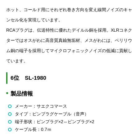
ホット、コールド用にそれぞれ巻き方向を変え線間ノイズのキャ
ンセル化を実現しています。
RCA
プラグは、伝送特性に優れたデイルル銅を採用。
XLR
コネク
ターではオスがわに高音質真鍮無垢材、メスがわには、ベリリウ
ム銅の端子を採用してマイクロフォニックノイズの低減に貢献し
ています。
6
位
SL-1980
製品情報
メーカー：サエクコマース
タイプ：ピンプラグケーブル（音声）
端子形状：ピンプラグ×
2
⇔ピンプラグ×
2
ケーブル長：
0.7
ｍ