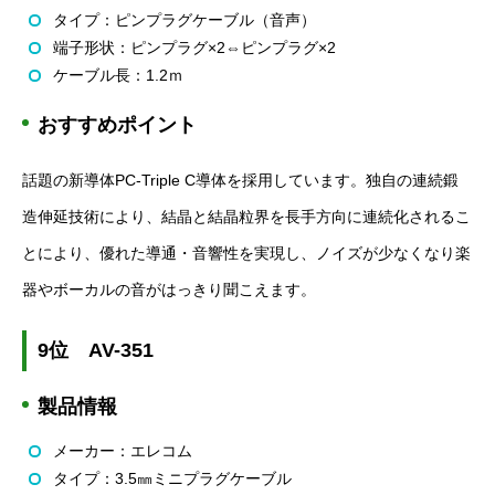
タイプ：ピンプラグケーブル（音声）
端子形状：ピンプラグ×
2
⇔ピンプラグ×
2
ケーブル長：
1.2
ｍ
おすすめポイント
話題の新導体
PC-Triple C
導体を採用しています。独自の連続鍛
造伸延技術により、結晶と結晶粒界を長手方向に連続化されるこ
とにより、優れた導通・音響性を実現し、ノイズが少なくなり楽
器やボーカルの音がはっきり聞こえます。
9
位
AV-351
製品情報
メーカー：エレコム
タイプ：
3.5
㎜ミニプラグケーブル