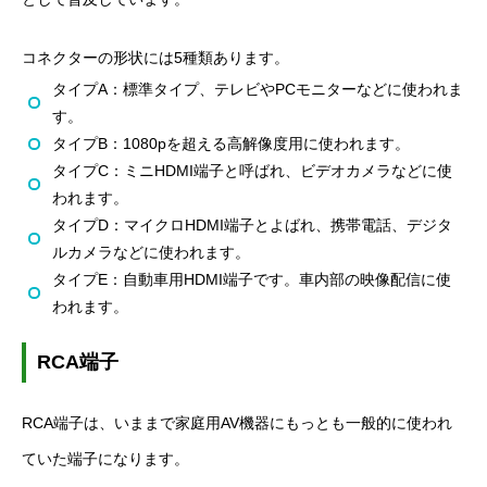
コネクターの形状には
5
種類あります。
タイプ
A
：標準タイプ、テレビや
PC
モニターなどに使われま
す。
タイプ
B
：
1080p
を超える高解像度用に使われます。
タイプ
C
：ミニ
HDMI
端子と呼ばれ、ビデオカメラなどに使
われます。
タイプ
D
：マイクロ
HDMI
端子とよばれ、携帯電話、デジタ
ルカメラなどに使われます。
タイプ
E
：自動車用
HDMI
端子です。車内部の映像配信に使
われます。
RCA端子
RCA
端子は、いままで家庭用
AV
機器にもっとも一般的に使われ
ていた端子になります。