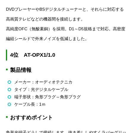
DVD
プレーヤーや
BS
デジタルチューナーと、それらに対応する
高画質テレビなどの機器間を接続します。
高純度
OFC
（無酸素銅）を採用。
D1
～
D5
規格まで対応。高密度
編組シールドで外来ノイズを低減しました。
4
位
AT-OPX1/1.0
製品情報
メーカー：オーディオテクニカ
タイプ：光デジタルケーブル
端子形状：角形プラグ⇔角形プラグ
ケーブル長：
1
ｍ
おすすめポイント
角形光端子どうしで接続します。抜き差ししやすくラバーグリッ