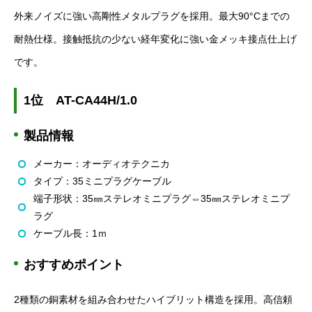
外来ノイズに強い高剛性メタルプラグを採用。最大
90
°
C
までの
耐熱仕様。接触抵抗の少ない経年変化に強い金メッキ接点仕上げ
です。
1
位
AT-CA44H/1.0
製品情報
メーカー：オーディオテクニカ
タイプ：
35
ミニプラグケーブル
端子形状：
35
㎜ステレオミニプラグ⇔
35
㎜ステレオミニプ
ラグ
ケーブル長：
1
ｍ
おすすめポイント
2
種類の銅素材を組み合わせたハイブリット構造を採用。高信頼