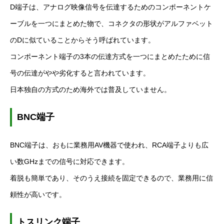
D
端子は、アナログ映像信号を伝達するためのコンポーネントケ
ーブルを一つにまとめた物で、コネクタの形状がアルファベット
の
D
に似ていることからそう呼ばれています。
コンポーネント端子の
3
本の伝達方式を一つにまとめたために信
号の伝達がやや劣化すると言われています。
日本独自の方式のため海外では普及していません。
BNC
端子
BNC
端子は、おもに業務用
AV
機器で使われ、
RCA
端子よりも広
い数
GHz
までの信号に対応できます。
着脱も簡単であり、そのうえ接続を固定できるので、業務用に信
頼性が高いです。
トスリンク端子